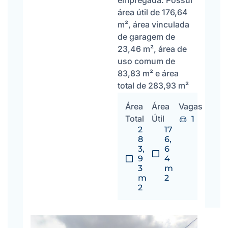
empregada. Possui
área útil de 176,64
m², área vinculada
de garagem de
23,46 m², área de
uso comum de
83,83 m² e área
total de 283,93 m²
Área
Área
Vagas
Total
Útil
1
2
17
8
6,
3,
6
9
4
3
m
m
2
2