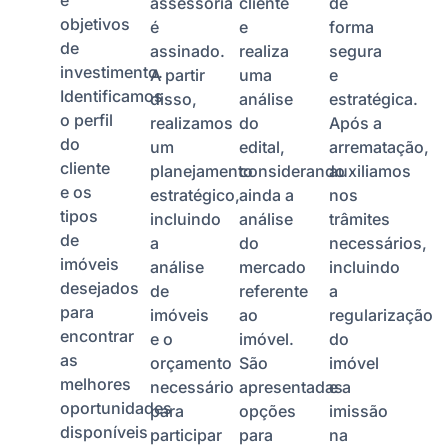
assessoria
cliente
de
objetivos
é
e
forma
de
assinado.
realiza
segura
investimento.
A partir
uma
e
Identificamos
disso,
análise
estratégica.
o perfil
realizamos
do
Após a
do
um
edital,
arrematação,
cliente
planejamento
considerando
auxiliamos
e os
estratégico,
ainda a
nos
tipos
incluindo
análise
trâmites
de
a
do
necessários,
imóveis
análise
mercado
incluindo
desejados
de
referente
a
para
imóveis
ao
regularização
encontrar
e o
imóvel.
do
as
orçamento
São
imóvel
melhores
necessário
apresentadas
e a
oportunidades
para
opções
imissão
disponíveis
participar
para
na