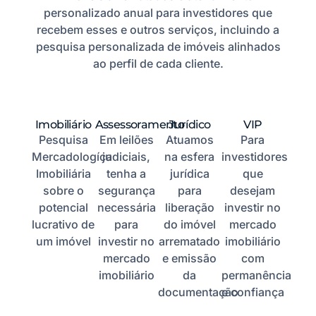
personalizado anual para investidores que
recebem esses e outros serviços, incluindo a
pesquisa personalizada de imóveis alinhados
ao perfil de cada cliente.
Imobiliário
Assessoramento
Jurídico
VIP
Pesquisa
Em leilões
Atuamos
Para
Mercadologíca
judiciais,
na esfera
investidores
Imobiliária
tenha a
jurídica
que
sobre o
segurança
para
desejam
potencial
necessária
liberação
investir no
lucrativo de
para
do imóvel
mercado
um imóvel
investir no
arrematado
imobiliário
mercado
e emissão
com
imobiliário
da
permanência
documentação
e confiança