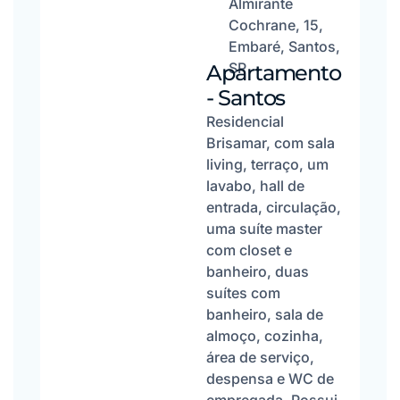
Almirante
Cochrane, 15,
Embaré, Santos,
SP
Apartamento
- Santos
Residencial
Brisamar, com sala
living, terraço, um
lavabo, hall de
entrada, circulação,
uma suíte master
com closet e
banheiro, duas
suítes com
banheiro, sala de
almoço, cozinha,
área de serviço,
despensa e WC de