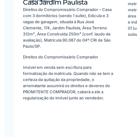
São Paulo / SP
Casa Jardim Paulista
metr
Direitos do Compromissário Comprador – Casa
metr
com 3 dormitórios (sendo 1 suíte), Edícula e 3
área
vagas de garagem, situada à Rua José
e in
Clemente, 174, Jardim Paulista, Área Terreno
01 (
312m², Área Construída 250m² (conf. laudo de
subs
avaliação), Matrícula 90.087 do 04º CRI de São
Paulo/SP.
Direitos do Compromissário Comprador
Imóvel em venda sem escritura para
formalização da matrícula. Quando não se tem a
certeza da quitação da propriedade, o
arrematante assumirá os direitos e deveres do
PROMITENTE COMPRADOR, caberá a ele a
regularização do imóvel junto ao vendedor.