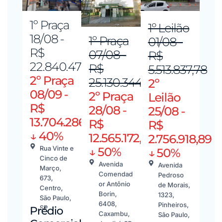
1º Praça
1º Leilão
18/08 -
1º Praça
01/08 -
R$
07/08 -
R$
22.840.478,25
R$
5.513.837,78
2º Praça
25.130.344,90
2º
08/09 -
2º Praça
Leilão
R$
28/08 -
25/08 -
13.704.286,95
R$
R$
↓ 40%
12.565.172,45
2.756.918,89
Rua Vinte e
↓ 50%
↓ 50%
Cinco de
Avenida
Avenida
Março,
Comendad
Pedroso
673,
or Antônio
de Morais,
Centro,
Borin,
1323,
São Paulo,
6408,
Pinheiros,
SP
Prédio
Caxambu,
São Paulo,