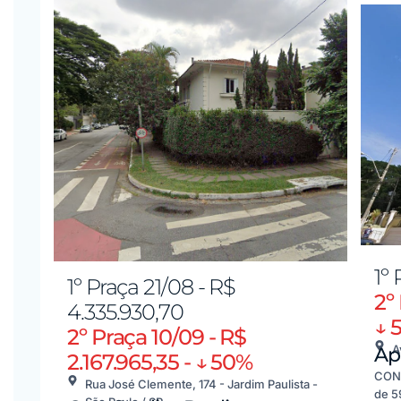
1º
1º Praça 21/08 - R$
2º
4.335.930,70
↓ 
2º Praça 10/09 - R$
A
Ap
2.167.965,35 - ↓ 50%
COND
Rua José Clemente, 174 - Jardim Paulista -
de 5