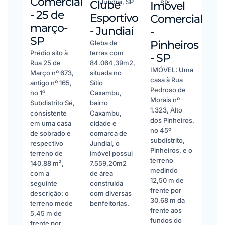
Comercial
Jundiaí, SP
Clube
SP
Imóvel
- 25 de
Esportivo
Comercial
março-
- Jundiaí
-
SP
Pinheiros
Gleba de
Prédio sito à
terras com
- SP
Rua 25 de
84.064,39m2,
IMÓVEL: Uma
Março nº 673,
situada no
casa à Rua
antigo nº 165,
Sítio
Pedroso de
no 1º
Caxambu,
Morais nº
Subdistrito Sé,
bairro
1.323, Alto
consistente
Caxambu,
dos Pinheiros,
em uma casa
cidade e
no 45º
de sobrado e
comarca de
subdistrito,
respectivo
Jundiaí, o
Pinheiros, e o
terreno de
imóvel possui
terreno
140,88 m²,
7.559,20m2
medindo
com a
de área
12,50 m de
seguinte
construída
frente por
descrição: o
com diversas
30,68 m da
terreno mede
benfeitorias.
frente aos
5,45 m de
fundos do
frente por