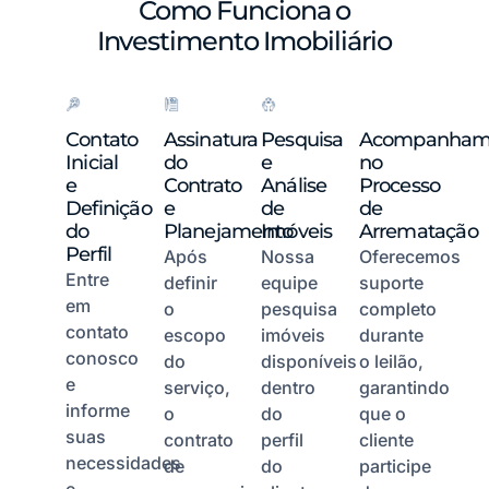
Como Funciona o
Investimento Imobiliário
Contato
Assinatura
Pesquisa
Acompanham
Inicial
do
e
no
e
Contrato
Análise
Processo
Definição
e
de
de
do
Planejamento
Imóveis
Arrematação
Perfil
Após
Nossa
Oferecemos
Entre
definir
equipe
suporte
em
o
pesquisa
completo
contato
escopo
imóveis
durante
conosco
do
disponíveis
o leilão,
e
serviço,
dentro
garantindo
informe
o
do
que o
suas
contrato
perfil
cliente
necessidades
de
do
participe
e