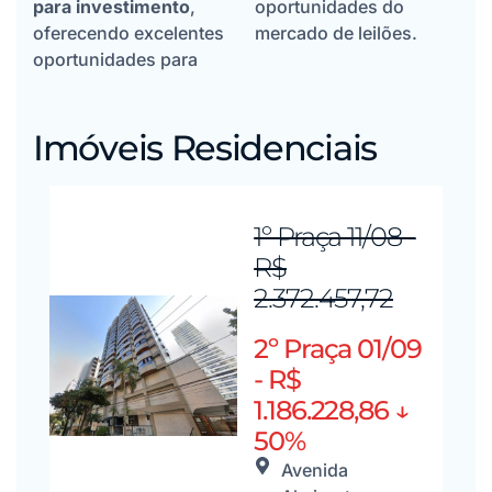
para investimento
,
oportunidades do
oferecendo excelentes
mercado de leilões.
oportunidades para
Imóveis Residenciais
1º Praça 11/08 -
R$
2.372.457,72
2º Praça 01/09
- R$
1.186.228,86 ↓
50%
Avenida