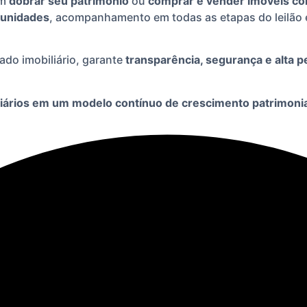
am
dobrar seu patrimônio
ou
comprar e vender imóveis com
tunidades
, acompanhamento em todas as etapas do leilão 
ado imobiliário, garante
transparência, segurança e alta 
liários em um modelo contínuo de crescimento patrimonia